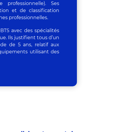
 professionnelle). Ses
ion et de classification
nes professionnelles.
TS avec des spécialités
e. Ils justifient tous d’un
de de 5 ans, relatif aux
quipements utilisant des