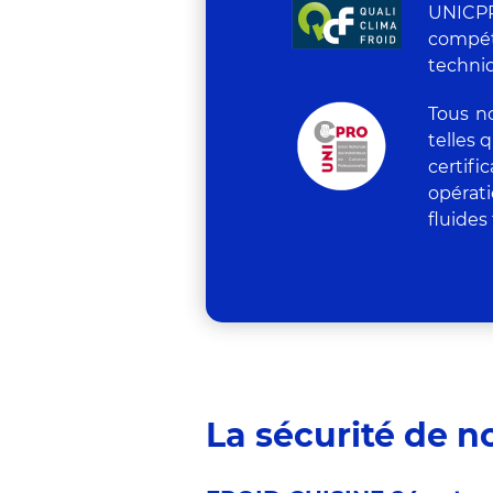
UNICPR
compét
techniq
Tous n
telles 
certif
opérat
fluides 
La sécurité de n